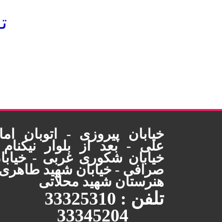
ت
خیابان پیروزی - اتوبان اما
علی - بعد از بلوار نیکنام 
خیابان شکوری غربی - خیابا
صرافی - خیابان شهید طاهری 
هنرستان شهید محلاتی
تلفن : 33325310
33345204